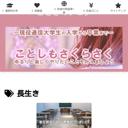
3.目指せ英検準1
～ことさくブログ～
1.通信制大学
2.放課後
4.お金のこと
サイトマップ
級
長生き