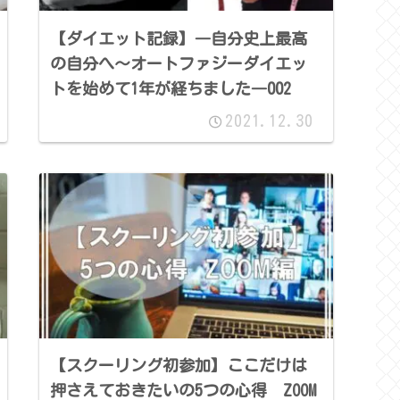
【ダイエット記録】―自分史上最高
の自分へ～オートファジーダイエッ
トを始めて1年が経ちました―002
2021.12.30
【スクーリング初参加】ここだけは
押さえておきたいの5つの心得 ZOOM