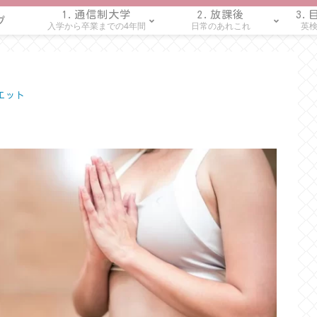
1.通信制大学
2.放課後
3.
プ
入学から卒業までの4年間
日常のあれこれ
英検
エット