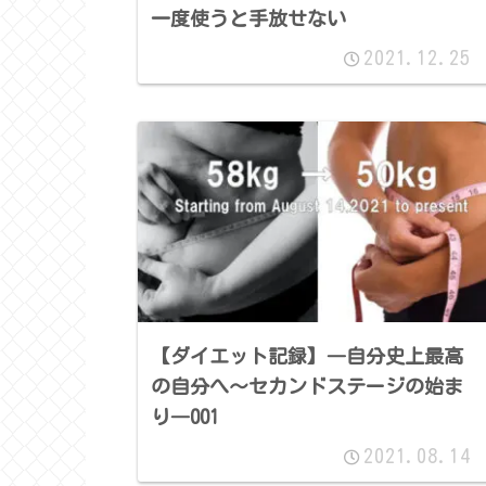
一度使うと手放せない
2021.12.25
【ダイエット記録】―自分史上最高
の自分へ～セカンドステージの始ま
り―001
2021.08.14