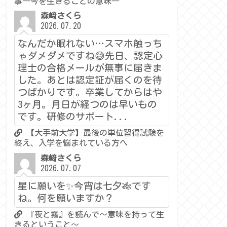
事―今を生きることの意味―
森﨑さくら
2026.07.20
なんだか眠れない…スマホ触っち
ゃダメダメですね😅先日、認定心
理士の合格メールが無事に届きま
した。あとは認定証が届くのを待
つばかりです。卒業してからはや
3ヶ月。月日が経つのは早いもの
です。研修のサポート...
【大手前大学】最後の単位習得試験を
終え、入学を悩まれている方へ
森﨑さくら
2026.07.07
星に願いを✨今宵は七夕🎋です
ね。何を願いますか？
『夜と霧』を読んで～意味を持って生
きるということ～