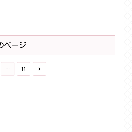
のページ
次
…
11
へ