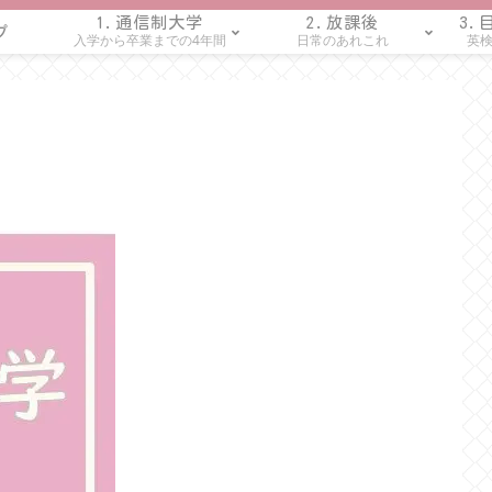
1.通信制大学
2.放課後
3.
プ
入学から卒業までの4年間
日常のあれこれ
英検