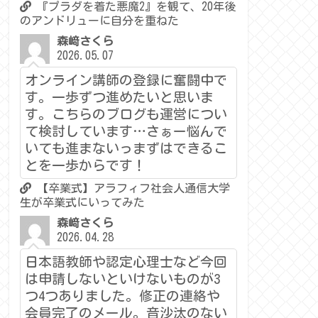
『プラダを着た悪魔2』を観て、20年後
のアンドリューに自分を重ねた
森﨑さくら
2026.05.07
オンライン講師の登録に奮闘中で
す。一歩ずつ進めたいと思いま
す。こちらのブログも運営につい
て検討しています…さぁー悩んで
いても進まないっまずはできるこ
とを一歩からです！
【卒業式】アラフィフ社会人通信大学
生が卒業式にいってみた
森﨑さくら
2026.04.28
日本語教師や認定心理士など今回
は申請しないといけないものが3
つ4つありました。修正の連絡や
会員完了のメール。音沙汰のない