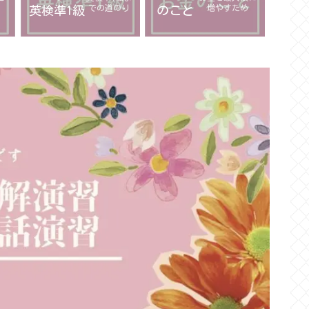
での道のり
増やすため
英検準1級
のこと