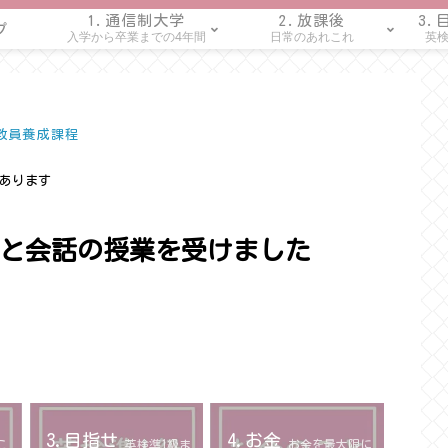
1.通信制大学
2.放課後
3.
プ
入学から卒業までの4年間
日常のあれこれ
英検
語教員養成課程
あります
と会話の授業を受けました
3.目指せ
4.お金
こ
英検準1級ま
お金を最大限に