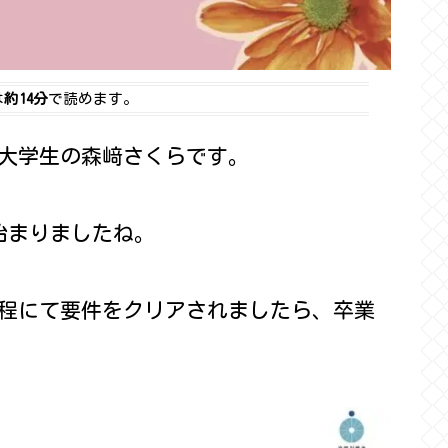
は
約14分
で読めます。
大学生の森﨑さくらです。
始まりましたね。
程にて要件をクリアされましたら、卒業