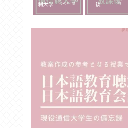
での4年間
れ
制大学
後