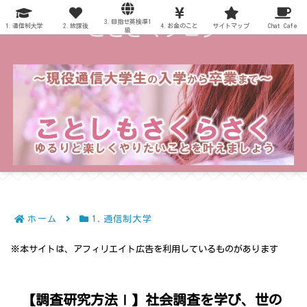
3.目指せ英検準1
～ことさくブログ～
1.通信制大学
2.放課後
4.お金のこと
サイトマップ
Chat Cafe
級
ホーム
1.通信制大学
※本サイトは、アフィリエイト広告を利用しているものがあります
【調査研究方法Ⅰ】社会調査を学び、世の