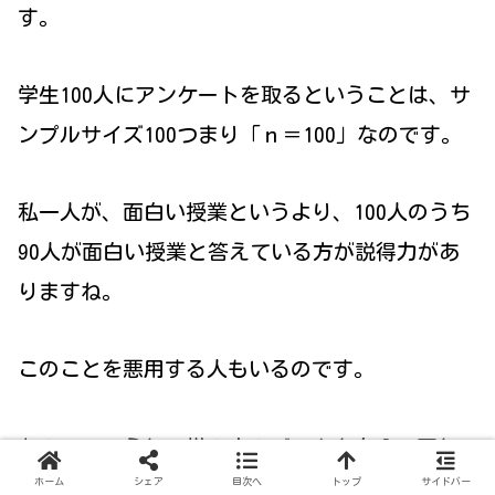
す。
学生100人にアンケートを取るということは、サ
ンプルサイズ100つまり「ｎ＝100」なのです。
私一人が、面白い授業というより、100人のうち
90人が面白い授業と答えている方が説得力があ
りますね。
このことを悪用する人もいるのです。
なので、こうして世の中のデータを自分で正し
いデータなのか見極める目を持つことは大切な
ホーム
シェア
目次へ
トップ
サイドバー