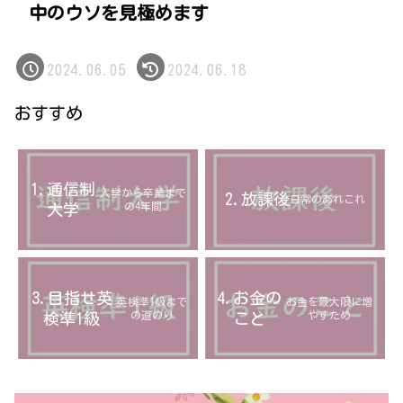
中のウソを見極めます
2024.06.05
2024.06.18
おすすめ
1.通信制
入学から卒業まで
2.放課後
日常のあれこれ
の4年間
大学
3.目指せ英
4.お金の
英検準1級まで
お金を最大限に増
の道のり
やすため
検準1級
こと