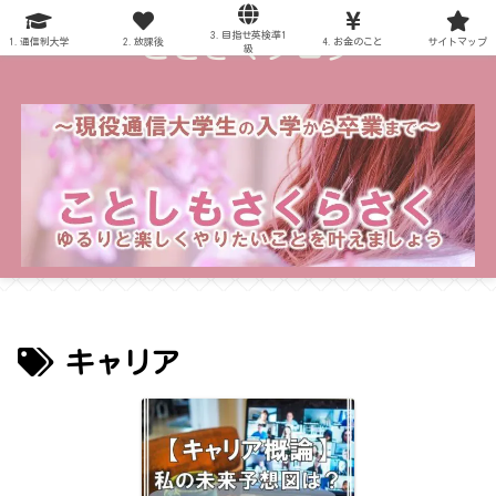
3.目指せ英検準1
～ことさくブログ～
1.通信制大学
2.放課後
4.お金のこと
サイトマップ
級
キャリア