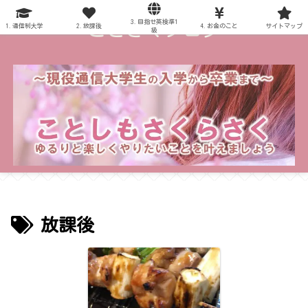
3.目指せ英検準1
～ことさくブログ～
1.通信制大学
2.放課後
4.お金のこと
サイトマップ
級
放課後