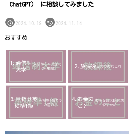
ChatGPT） に相談してみました
2024.10.19
2024.11.14
おすすめ
1.通信制
入学から卒業まで
2.放課後
日常のあれこれ
の4年間
大学
3.目指せ英
4.お金の
英検準1級まで
お金を最大限に増
の道のり
やすため
検準1級
こと