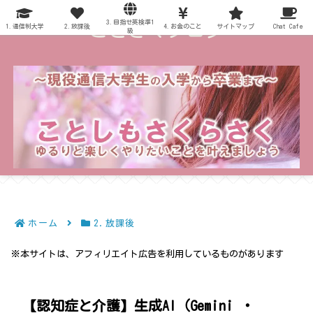
3.目指せ英検準1
～ことさくブログ～
1.通信制大学
2.放課後
4.お金のこと
サイトマップ
Chat Cafe
級
ホーム
2.放課後
※本サイトは、アフィリエイト広告を利用しているものがあります
【認知症と介護】生成AI（Gemini ・