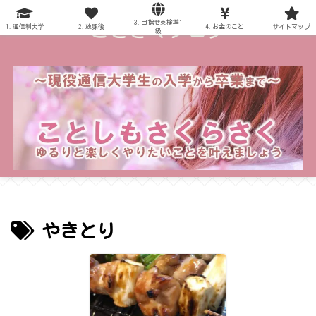
3.目指せ英検準1
～ことさくブログ～
1.通信制大学
2.放課後
4.お金のこと
サイトマップ
級
やきとり