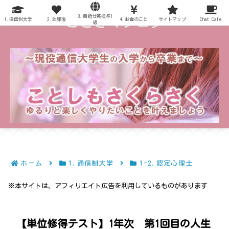
3.目指せ英検準1
～ことさくブログ～
1.通信制大学
2.放課後
4.お金のこと
サイトマップ
Chat Cafe
級
ホーム
1.通信制大学
1-2.認定心理士
※本サイトは、アフィリエイト広告を利用しているものがあります
【単位修得テスト】1年次 第1回目の人生