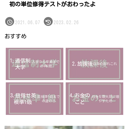
初の単位修得テストがおわったよ
2021.06.07
2023.02.26
おすすめ
1.通信制
入学から卒業まで
2.放課後
日常のあれこれ
の4年間
大学
3.目指せ英
4.お金の
英検準1級まで
お金を最大限に増
の道のり
やすため
検準1級
こと