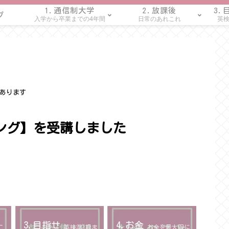
1.通信制大学
2.放課後
3.
プ
入学から卒業までの4年間
日常のあれこれ
英検
あります
ィング】を受講しました
3.目指せ
4.お金
こ
英検準1級ま
お金を最大限に