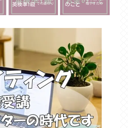
での道のり
増やすため
英検準1級
のこと