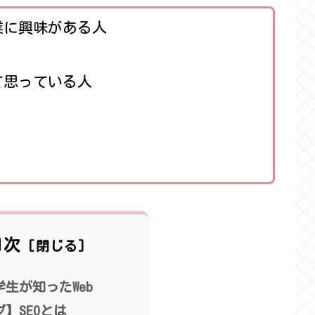
業に興味がある人
て思っている人
目次
生が知ったWeb
】SEOとは