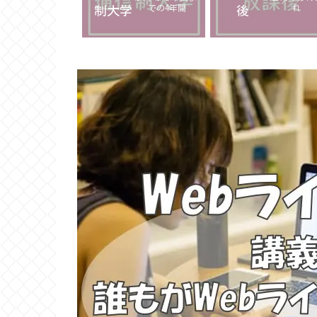
での4年間
れ
制大学
後