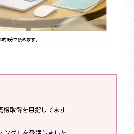
は
約6分
で読めます。
資格取得を目指してます
ティング」を受講しました