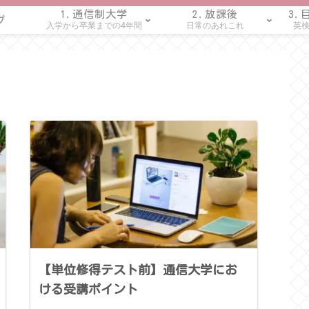
1.通信制大学
2.放課後
3.
プ
入学から卒業までの4年間
日常のあれこれ
英検
，
【単位修得テスト前】通信大学にお
ける受講ポイント