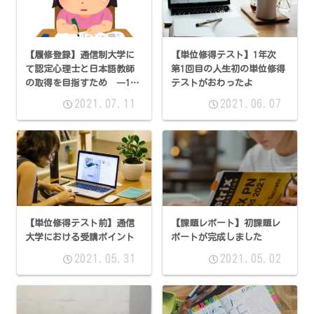
【履修登録】通信制大学に
【単位修得テスト】1年次
て認定心理士と日本語教師
第1回目の人生初の単位修得
の取得を目指すため ―1年
テストがおわったよ
次2回―
2021.07.11
2021.06.07
【単位修得テスト前】通信
【課題レポート】初課題レ
大学における受講ポイント
ポートが完成しました
2021.05.31
2021.05.02