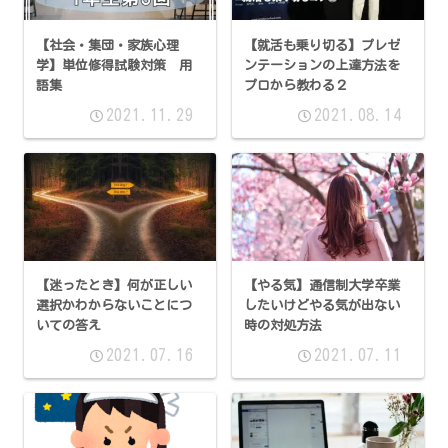
【社会・集団・家族心理
【就活も乗り切る】プレゼ
学】単位修得試験対策 用
ンテーションの上達方法を
語集
プロから教わる２
2021.11.29
2021.08.14
【迷ったとき】何が正しい
【やる気】通信制大学卒業
選択かわからないことにつ
したいけどやる気が出ない
いての答え
時の対処方法
2021.07.16
2021.07.11