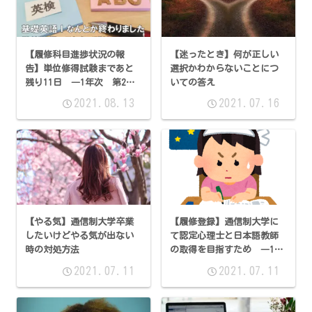
【履修科目進捗状況の報
【迷ったとき】何が正しい
告】単位修得試験まであと
選択かわからないことにつ
残り11日 ―1年次 第2回
いての答え
－
2021.08.13
2021.07.16
【やる気】通信制大学卒業
【履修登録】通信制大学に
したいけどやる気が出ない
て認定心理士と日本語教師
時の対処方法
の取得を目指すため ―1年
次2回―
2021.07.11
2021.07.11