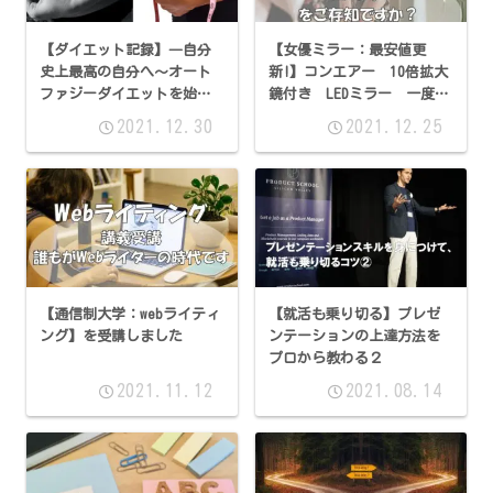
【ダイエット記録】―自分
【女優ミラー：最安値更
史上最高の自分へ～オート
新!】コンエアー 10倍拡大
ファジーダイエットを始め
鏡付き LEDミラー 一度使
て1年が経ちました―002
うと手放せない
2021.12.30
2021.12.25
【通信制大学：webライティ
【就活も乗り切る】プレゼ
ング】を受講しました
ンテーションの上達方法を
プロから教わる２
2021.11.12
2021.08.14