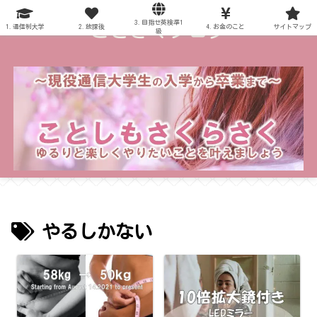
3.目指せ英検準1
～ことさくブログ～
1.通信制大学
2.放課後
4.お金のこと
サイトマップ
級
やるしかない