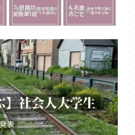
3.目指せ
4.お金
こ
英検準1級ま
お金を最大限に
での道のり
増やすため
英検準1級
のこと