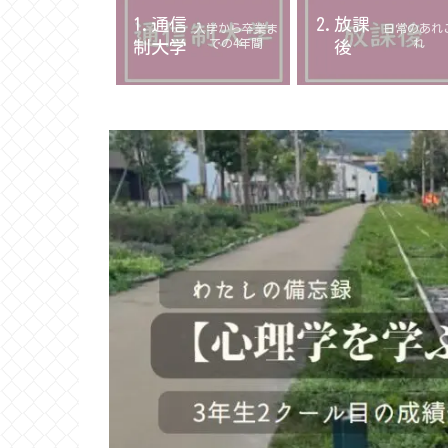
1.通信
2.放課
入学から卒業ま
日常のあれ
での4年間
れ
制大学
後