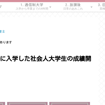
1.通信制大学
2.放課後
3.
プ
入学から卒業までの4年間
日常のあれこれ
英検
理士
あります
に入学した社会人大学生の成績開