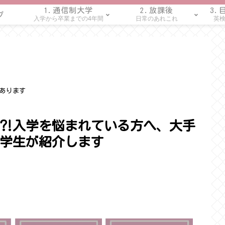
1.通信制大学
2.放課後
3.
プ
入学から卒業までの4年間
日常のあれこれ
英検
あります
⁈入学を悩まれている方へ、大手
学生が紹介します