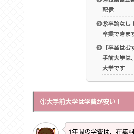
配信
⑤卒論なし
卒業できま
【卒業はむ
手前大学は
大学です
①大手前大学は学費が安い！
1年間の学費は、在籍料（