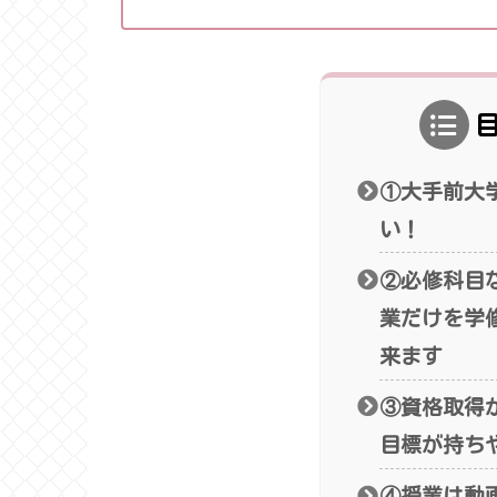
①大手前大
い！
②必修科目
業だけを学
来ます
③資格取得
目標が持ち
④授業は動