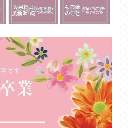
3.目指せ
4.お金
こ
英検準1級ま
お金を最大限に
での道のり
増やすため
英検準1級
のこと