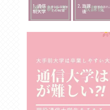
1.通信
2.放課
入学から卒業ま
日常のあれ
での4年間
れ
制大学
後