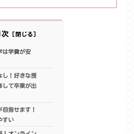
目次
学は学費が安
なし！好きな授
修して卒業が出
が目指せます！
やすい
画！オンライン